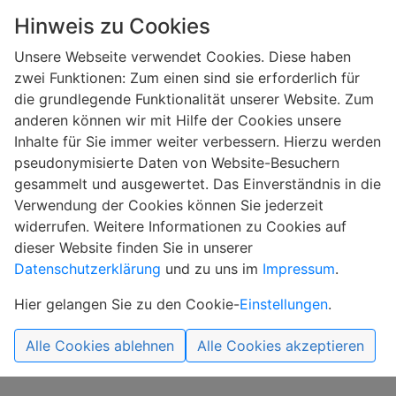
Hinweis zu Cookies
Unsere Webseite verwendet Cookies. Diese haben
zwei Funktionen: Zum einen sind sie erforderlich für
die grundlegende Funktionalität unserer Website. Zum
anderen können wir mit Hilfe der Cookies unsere
Inhalte für Sie immer weiter verbessern. Hierzu werden
pseudonymisierte Daten von Website-Besuchern
ITB Tore Fischach
Kontakt
Ansprechpartner
gesammelt und ausgewertet. Das Einverständnis in die
Verwendung der Cookies können Sie jederzeit
Ansprechpartner
widerrufen. Weitere Informationen zu Cookies auf
dieser Website finden Sie in unserer
Datenschutzerklärung
und zu uns im
Impressum
.
Telefon 08236 9609-0
Hier gelangen Sie zu den Cookie-
Einstellungen
.
Telefax 08236 9609-49
info@itb-tore.de
Alle Cookies ablehnen
Alle Cookies akzeptieren
ITB-Zentrale