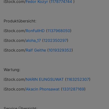
iStock.com/
Fedor Kozyr
(
1178774744
)
Produktübersicht:
iStock.com/
RonFullHD
(
1137968050
)
iStock.com/
aloha_17
(
1202350297
)
iStock.com/
Ralf Geithe
(
1019329352
)
Wartung:
iStock.com/
NARIN EUNGSUWAT
(
1163252307
)
iStock.com/
Akacin Phonsawat
(
1331287169
)
Service Übersicht: