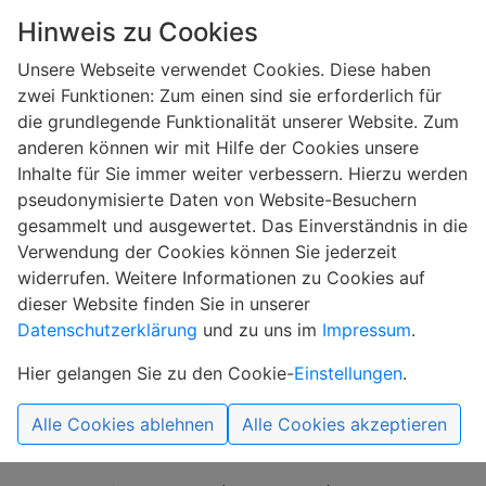
Hinweis zu Cookies
Unsere Webseite verwendet Cookies. Diese haben
zwei Funktionen: Zum einen sind sie erforderlich für
die grundlegende Funktionalität unserer Website. Zum
anderen können wir mit Hilfe der Cookies unsere
Inhalte für Sie immer weiter verbessern. Hierzu werden
pseudonymisierte Daten von Website-Besuchern
ITB Tore Fischach
Bildnachweise
gesammelt und ausgewertet. Das Einverständnis in die
Verwendung der Cookies können Sie jederzeit
Bildnachweise
widerrufen. Weitere Informationen zu Cookies auf
dieser Website finden Sie in unserer
Startseite:
Datenschutzerklärung
und zu uns im
Impressum
.
iStock.com/
NARIN EUNGSUWAT
(
1163252307
)
Hier gelangen Sie zu den Cookie-
Einstellungen
.
iStock.com/
Ralf Geithe
(
1056305976
)
Alle Cookies ablehnen
Alle Cookies akzeptieren
iStock.com/
pixelliebe
(
803403302
)