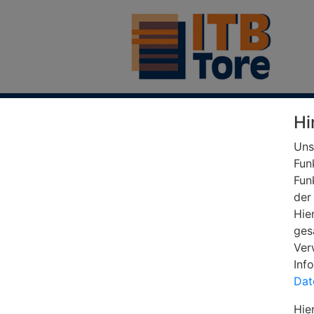
Unternehmen
Produkte
Serv
Hi
Uns
Fun
Fun
der
Hie
ges
Ver
Inf
Dat
Hie