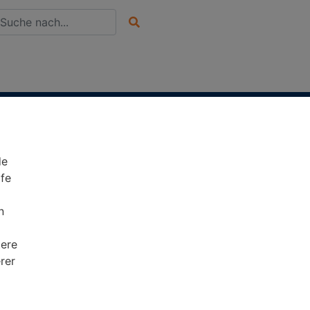
de
lfe
n
tere
rer